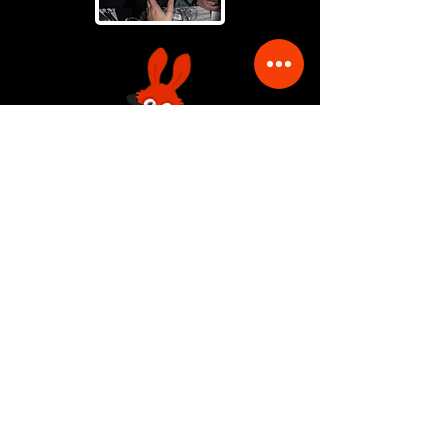
Afin d'avoir un devis personnalisé,
renseignez le
formulaire de
contact
!
HAUT DE PAGE
© 2019 POK et BOK
Animations-
accueil
-Site créé
avec Wix-
Mentions légales