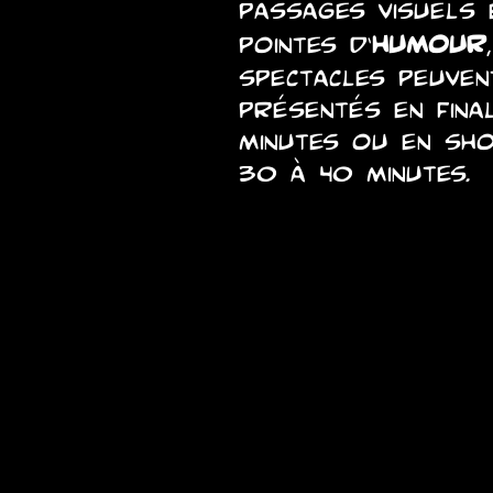
passages visuels 
humour
pointes d’
spectacles peuven
présentés
en fina
minutes ou en sh
30 à 40 minutes.