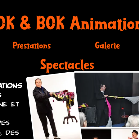
OK & BOK Animatio
Prestations
Galerie
Spectacles
tions
s
ne et
des
s
, des