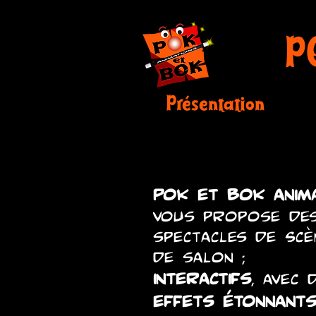
P
Présentation
Pok et bok anima
vous propose de
spectacles de Scè
de salon ;
interactifs
, avec 
effets étonnant