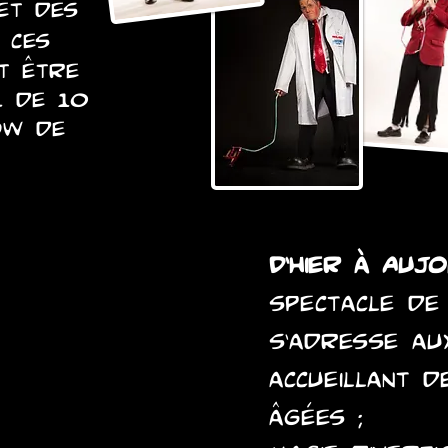
et des
, ces
t être
l de 10
ow de
D’hier à Aujo
spectacle de
s’adresse au
accueillant 
âgées ;