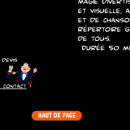
magie divert
et visuelle, 
et de chanso
répertoire g
de tous.
Durée 50 mi
 devis
 contact
!
HAUT DE PAGE